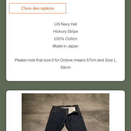
e
C
Choix des options
s
e
o
p
US Navy Hat
p
r
Hickory Stripe
t
o
100% Cotton
i
d
Made in Japan
o
u
n
i
Please note that size 0 for Orslow means 57cm and Size 1,
s
t
59cm
p
a
e
p
u
l
v
u
e
s
n
i
t
e
ê
u
t
r