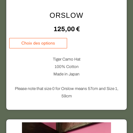
ORSLOW
125,00
€
C
Choix des options
e
p
Tiger Camo Hat
r
100% Cotton
o
Made in Japan
d
u
Please note that size 0 for Orslow means 57cm and Size 1,
i
59cm
t
a
p
l
u