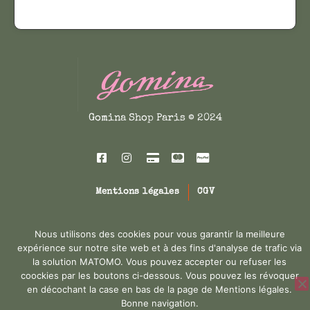
r
s
i
o
p
t
d
e
a
€
u
u
p
i
.
v
l
t
e
u
n
s
Gomina Shop Paris © 2024
t
i
ê
e
t
u
r
r
Mentions légales
CGV
e
s
c
v
Conception : Melis & Co'M
h
a
Nous utilisons des cookies pour vous garantir la meilleure
expérience sur notre site web et à des fins d'analyse de trafic via
o
r
la solution MATOMO. Vous pouvez accepter ou refuser les
i
i
coockies par les boutons ci-dessous. Vous pouvez les révoquer
s
a
en décochant la case en bas de la page de Mentions légales.
i
t
Bonne navigation.