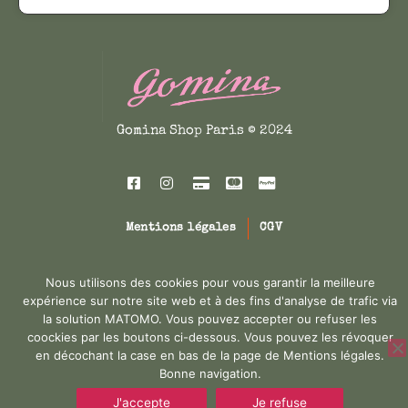
p
t
u
a
i
i
g
o
t
e
n
a
d
s
p
u
p
l
Gomina Shop Paris © 2024
p
e
u
r
u
s
o
v
i
d
e
e
Mentions légales
CGV
u
n
u
i
t
r
Conception : Melis & Co'M
t
ê
s
Nous utilisons des cookies pour vous garantir la meilleure
expérience sur notre site web et à des fins d'analyse de trafic via
t
v
la solution MATOMO. Vous pouvez accepter ou refuser les
r
a
coockies par les boutons ci-dessous. Vous pouvez les révoquer
e
r
en décochant la case en bas de la page de Mentions légales.
c
i
Bonne navigation.
h
a
J'accepte
Je refuse