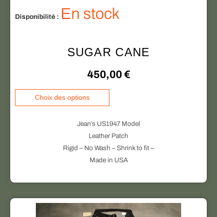
t
t
r
En stock
Disponibilité :
i
a
a
i
:
t
SUGAR CANE
i
t
1
o
450,00
€
3
n
s
C
Choix des options
:
5
.
e
L
1
,
p
Jean’s US1947 Model
e
r
Leather Patch
7
0
s
o
Rigid – No Wash – Shrink to fit –
o
d
5
0
Made in USA
p
u
,
t
i
i
t
0
€
o
a
n
p