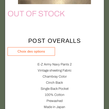
i
OUT OF STOCK
a
t
i
o
n
POST OVERALLS
s
.
Choix des options
L
e
E-Z Army Navy Pants 2
s
Vintage sheeting Fabric
o
Chambray Color
p
Cinch Back
t
Single Back Pocket
i
100% Cotton
o
Prewashed
n
Made in Japan
s