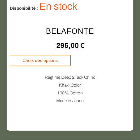
e
En stock
s
Disponibilité :
s
u
BELAFONTE
r
l
295,00
€
a
p
C
Choix des options
a
e
g
p
Ragtime Deep 2Tack Chino
e
r
Khaki Color
d
o
100% Cotton
u
d
Made in Japan
p
u
r
i
o
t
d
a
u
p