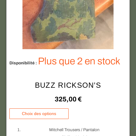
Plus que 2 en stock
Disponibilité :
BUZZ RICKSON’S
325,00
€
C
Choix des options
e
p
Mitchell Trousers / Pantalon
r