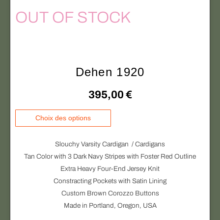
s
OUT OF STOCK
.
L
e
s
o
Dehen 1920
p
t
395,00
€
i
o
C
Choix des options
n
e
s
p
Slouchy Varsity Cardigan / Cardigans
p
r
Tan Color with 3 Dark Navy Stripes with Foster Red Outline
e
o
Extra Heavy Four-End Jersey Knit
u
d
Constracting Pockets with Satin Lining
v
u
Custom Brown Corozzo Buttons
e
i
Made in Portland, Oregon, USA
n
t