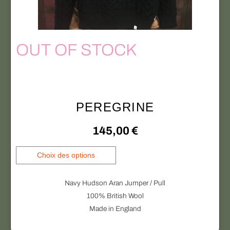
p
n
a
s
g
.
e
OUT OF STOCK
L
d
e
u
s
p
o
r
p
PEREGRINE
o
t
d
i
145,00
€
u
o
i
n
C
Choix des options
t
s
e
p
p
Navy Hudson Aran Jumper / Pull
e
r
100% British Wool
u
o
Made in England
v
d
e
u