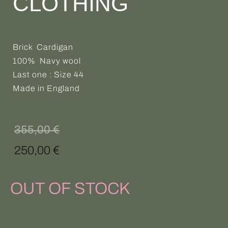
CLOTHING
Brick Cardigan
100% Navy wool
Last one : Size 44
Made in England
Le
Le
355,00
€
prix
prix
250,00
€
initial
actuel
OUT OF STOCK
était :
est :
355,00 €.
250,00 €.