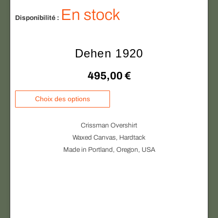
En stock
Disponibilité :
Dehen 1920
495,00
€
C
Choix des options
e
p
Crissman Overshirt
r
Waxed Canvas, Hardtack
o
Made in Portland, Oregon, USA
d
u
i
t
a
p