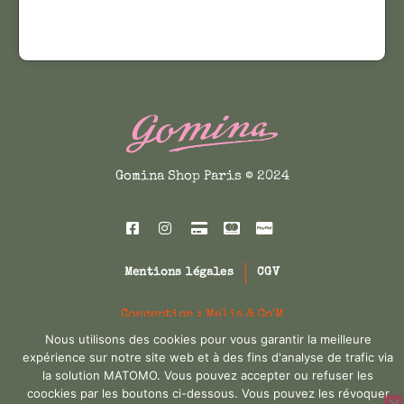
u
s
v
i
e
e
n
u
t
r
ê
s
t
v
r
a
Gomina Shop Paris © 2024
e
r
c
i
h
a
o
t
i
Mentions légales
CGV
i
s
o
Conception : Melis & Co'M
i
n
Nous utilisons des cookies pour vous garantir la meilleure
e
s
expérience sur notre site web et à des fins d'analyse de trafic via
s
.
la solution MATOMO. Vous pouvez accepter ou refuser les
s
coockies par les boutons ci-dessous. Vous pouvez les révoquer
L