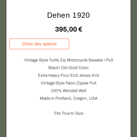
t
a
i
p
Dehen 1920
o
a
n
395,00
€
g
s
e
.
C
d
Choix des options
L
e
u
e
p
p
Vintage Style Turtle Zip Motorcycle Sweater / Pull
s
r
r
Black/ Old Gold Color
o
o
o
Extra Heavy Four End Jersey Knit
p
d
d
Vintage Style Talon Zipper Pull
t
u
u
100% Worsted Woll
i
i
i
Made in Portland, Oregon, USA
o
t
t
n
a
Fits True to Size
s
p
p
l
e
u