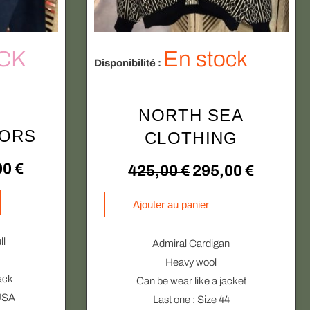
CK
En stock
Disponibilité :
NORTH SEA
TORS
CLOTHING
L
00
€
L
L
425,00
€
295,00
€
e
e
e
C
q
Ajouter au panier
e
u
p
p
p
p
a
ll
Admiral Cardigan
r
r
r
r
n
Heavy wool
o
t
i
i
i
ack
Can be wear like a jacket
d
i
 USA
Last one : Size 44
x
x
x