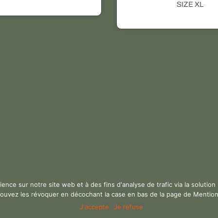
u
SIZE XL
i
i
a
i
t
n
c
n
a
p
i
t
i
l
t
u
t
u
s
i
e
i
i
a
l
a
e
u
l
e
l
r
é
s
é
s
t
v
t
t
a
rience sur notre site web et à des fins d'analyse de trafic via la solut
a
a
ouvez les révoquer en décochant la case en bas de la page de Mentions
r
J'accepte
Je refuse
i
:
i
i