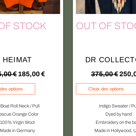
OF STOCK
OUT OF STO
HEIMAT
DR COLLEC
L
L
L
5,00
€
185,00
€
375,00
€
250,
e
e
e
C
des options
Choix des options
e
p
p
p
p
Boat Roll Neck / Pull
Indigo Sweater / Pu
r
r
r
r
escue Orange Color
Dyed by hand
o
i
i
i
100% Virgin Wool
Embroidery on the b
d
Made in Germany
Made in Hollywood,
x
x
x