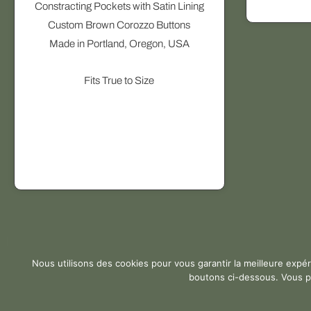
u
Constracting Pockets with Satin Lining
i
Custom Brown Corozzo Buttons
t
Made in Portland, Oregon, USA
a
p
Fits True to Size
l
u
s
i
e
u
r
s
v
Gomina Shop Paris © 2024
a
Nous utilisons des cookies pour vous garantir la meilleure expé
boutons ci-dessous. Vous p
r
i