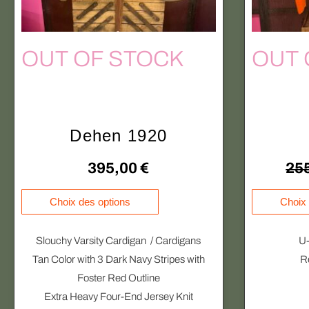
OUT OF STOCK
OUT 
Dehen 1920
395,00
€
25
C
Choix des options
Choix 
e
p
Slouchy Varsity Cardigan / Cardigans
U-
r
Tan Color with 3 Dark Navy Stripes with
R
o
Foster Red Outline
d
Extra Heavy Four-End Jersey Knit