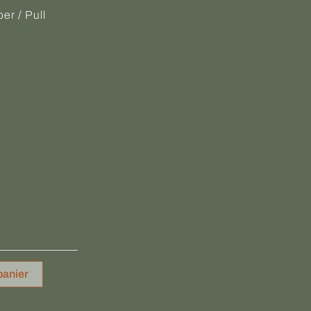
r / Pull
panier