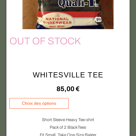
r
s
v
a
r
OUT OF STOCK
i
a
t
i
WHITESVILLE TEE
o
n
85,00
€
s
.
C
Choix des options
L
e
e
p
Short Sleeve Heavy Tee-shirt
s
r
Pack of 2 BlackTees
o
o
Fit Small, Take One Size Bigger
p