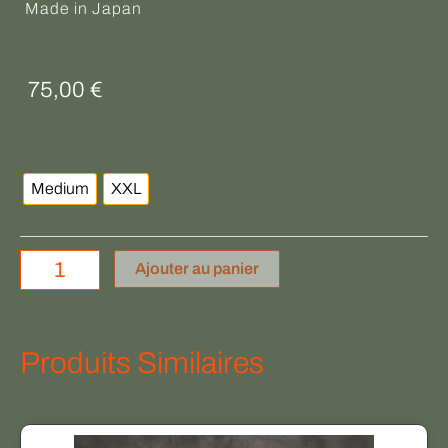
Made in Japan
75,00
€
quantité
de
Medium
XXL
BUZZ
RICKSON'S
Ajouter au panier
Produits Similaires