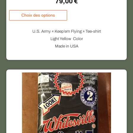
79,00
€
C
Choix des options
e
p
U.S. Army « Keep’em Flying » Tee-shirt
r
Light Yellow Color
o
Made in USA
d
u
i
t
a
p
l
u
s
i
e
u