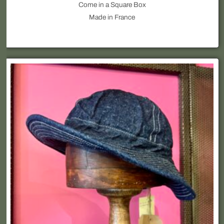
Come in a Square Box
Made in France
Ce
produit
a
plusieurs
variations.
Les
options
peuvent
être
choisies
sur
la
page