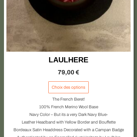
sur
la
page
du
produit
LAULHERE
79,00
€
Choix des options
The French Beret!
100% French Merino Wool Base
Navy Color – But its a very Dark Navy Blue-
Leather Headband with Yellow Border and Bouffette
Bordeaux Satin Headdress Decorated with a Campan Badge