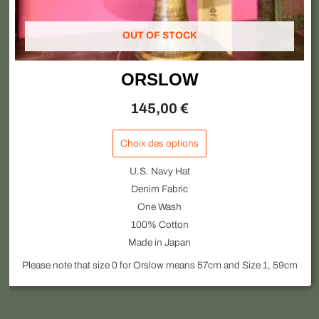
du
produit
OUT OF STOCK
ORSLOW
145,00
€
Choix des options
U.S. Navy Hat
Denim Fabric
One Wash
100% Cotton
Made in Japan
Please note that size 0 for Orslow means 57cm and Size 1, 59cm