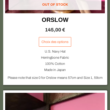
OUT OF STOCK
ORSLOW
145,00
€
Choix des options
U.S. Navy Hat
Herringbone Fabric
100% Cotton
Made in Japan
Please note that size 0 for Orslow means 57cm and Size 1, 59cm
Ce
produit
a