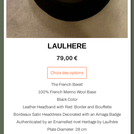
page
du
produit
LAULHERE
79,00
€
Choix des options
The French Beret!
100% French Merino Wool Base
Black Color
Leather Headband with Red Border and Bouffette
Bordeaux Satin Headdress Decorated with an Arnaga Badge
Authenticated by an Enamelled rivet Heritage by Laulhère
Plate Diameter: 28 cm