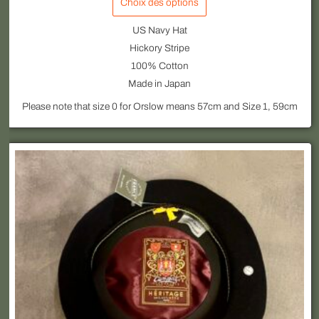
Choix des options
US Navy Hat
Hickory Stripe
100% Cotton
Made in Japan
Please note that size 0 for Orslow means 57cm and Size 1, 59cm
Ce
produit
a
plusieurs
variations.
Les
options
peuvent
être
choisies