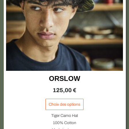
peuvent
être
choisies
sur
la
page
du
produit
ORSLOW
125,00
€
Choix des options
Tiger Camo Hat
100% Cotton