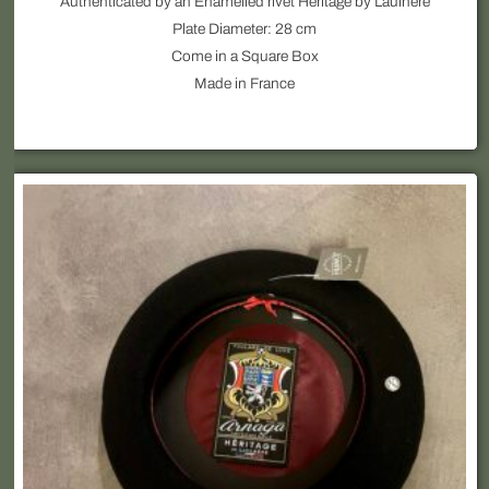
Authenticated by an Enamelled rivet Heritage by Laulhère
Plate Diameter: 28 cm
Come in a Square Box
Made in France
Ce
produit
a
plusieurs
variations.
Les
options
peuvent
être
choisies
sur
la