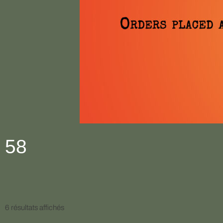
58
Trié
du
6 résultats affichés
plus
récent